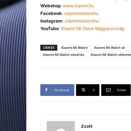
Webshop
:
www.xiaomi.hu
Facebook
:
xiaomimistorehu
Instagram
:
xiaomimistorehu
YouTube
:
Xiaomi Mi Store Magyarország
CÍMKÉK
Xiaomi Mi Watch
Xiaomi Mi Watch ár
Xiaomi Mi Watch vásárlás
Xiaomi Mi Watch vélemé
Facebook
X
Email
Zsolt