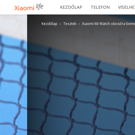
Xiaomilife
KEZDŐLAP
TELEFON
VISELH
Kezdőlap
Tesztek
Xiaomi Mi Watch okosóra bemu