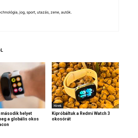
chnológia, jog, sport, utazás, zene, autók.
ŐL
Hírek
 második helyet
Kipróbáltuk a Redmi Watch 3
eg a globális okos
okosórát
iacon