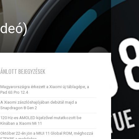
ideó)
JÁNLOTT BEJEGYZÉSEK
Magyarországra érkezett a Xiaomi új táblagépe, a
Pad 6S Pro 12.4
A Xiaomi zászlóshajójában debütál majd a
Snapdragon 8 Gen 2
120 Hz-es AMOLED kijelzővel mutatkozott be
Kínában a Xiaomi Mi 11
Október 22-én jön a MIUI 11 Global ROM, méghozzá
EZEKRE a mobilokra