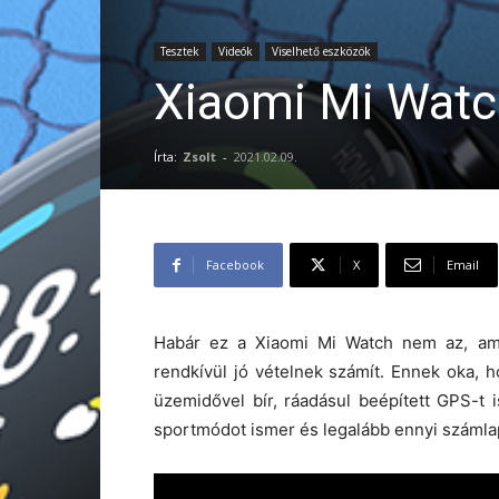
Tesztek
Videók
Viselhető eszközök
Xiaomi Mi Watc
Írta:
Zsolt
-
2021.02.09.
Facebook
X
Email
Habár ez a Xiaomi Mi Watch nem az, ami
rendkívül jó vételnek számít. Ennek oka,
üzemidővel bír, ráadásul beépített GPS-t 
sportmódot ismer és legalább ennyi számlap 