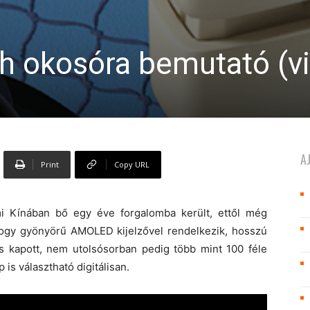
h okosóra bemutató (v
A
Print
Copy URL
 Kínában bő egy éve forgalomba került, ettől még
 hogy gyönyörű AMOLED kijelzővel rendelkezik, hosszú
is kapott, nem utolsósorban pedig több mint 100 féle
is választható digitálisan.