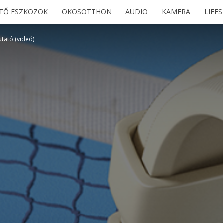
ETŐ ESZKÖZÖK
OKOSOTTHON
AUDIO
KAMERA
LIFE
tató (videó)