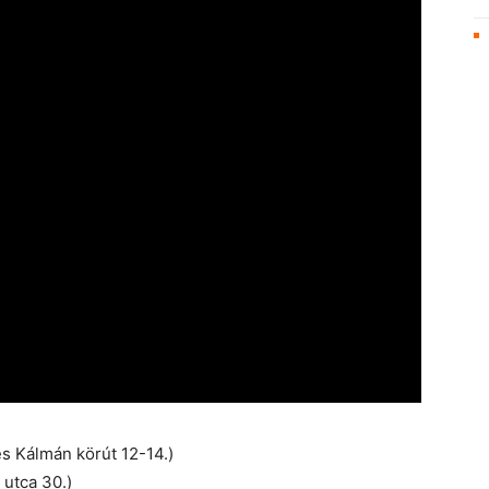
s Kálmán körút 12-14.)
utca 30.)