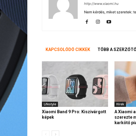
http://www.xiaomi.hu
Nem kérdés, miket szeretek: te
KAPCSOLÓDÓ CIKKEK
TÖBB A SZERZŐT
Lifestyle
Hírek
Xiaomi Band 9 Pro: Kiszivárgott
A Xiaomi a
képek
szerezte m
karkötő p